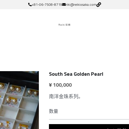
+81-06-7508-8719
riki@reikiosaka.com
South Sea Golden Pearl
¥ 100,000
南洋金珠系列。
数量